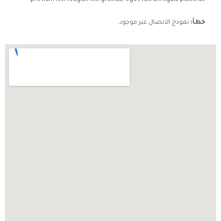
pretium nisi feugiat nisi gravida, eget rutrum ligula placerat.
خطأ:
نموذج الاتصال غير موجود.