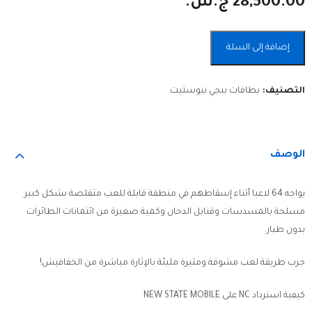
28,500.00
ج.س.
5,700.00
68,400.00
ج.س.
ج.س.
Alternative:
إضافة إلى السلة
التصنيف:
بطاقات ببجي نيوستيت
الوصف
يواجه 64 لاعبا أثناء إسقاطهم في منطقة قابلة للعب متقلصة بشكل كبير
مسلحة بالمسدسات وقنابل الدخان وكمية صغيرة من ائتمانات الطائرات
بدون طيار.
جرب طريقة لعب مشوقة ومثيرة مليئة بالإثارة مباشرة من الخفافيش!
كيفية استرداد NC على NEW STATE MOBILE