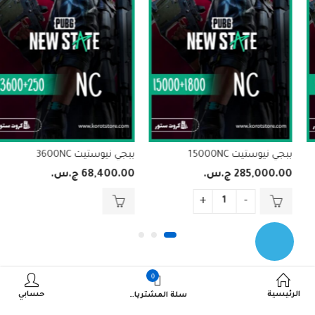
ببجي نيوستيت 15000NC
ببجي نيوستيت 3600NC
285,000.00
ج.س.
68,400.00
ج.س.
0
الرئيسية
حسابي
سلة المشتريات