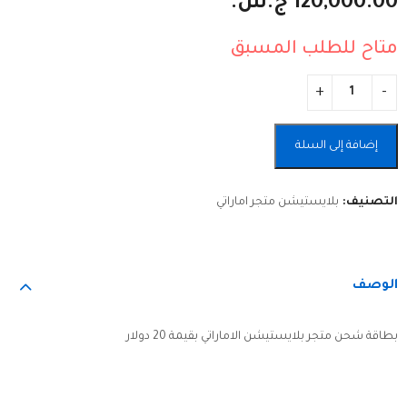
120,000.00
ج.س.
50 دولار
10 دولار
300,000.00
60,000.00
ج.س.
ج.س.
متاح للطلب المسبق
Alternative:
إضافة إلى السلة
التصنيف:
بلايستيشن متجر اماراتي
الوصف
بطاقة شحن متجر بلايستيشن الاماراتي بقيمة 20 دولار