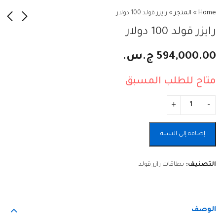
Home
»
المتجر
»
رايزر قولد 100 دولار
رايزر قولد 100 دولار
فيزا كارد 10 دولار
رايزر قولد 50 دولار
594,000.00
ج.س.
66,000.00
294,000.00
ج.س.
ج.س.
متاح للطلب المسبق
Alternative:
إضافة إلى السلة
التصنيف:
بطاقات رازر قولد
الوصف