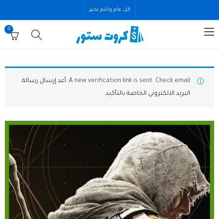
كل عام وانتم بخير
0
A new verification link is sent. Check email.
أعد إرسال رسالة
البريد الالكتروني الخاصة بالتأكيد