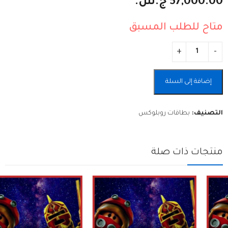
57,000.00
ج.س.
570,000.00
142,500.00
ج.س.
ج.س.
متاح للطلب المسبق
Alternative:
إضافة إلى السلة
التصنيف:
بطاقات روبلوكس
منتجات ذات صلة