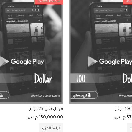
خزون
غير متوفر بالمخزون
قوقل بلاي 25 دولار
57
ج.س.
150,000.00
ج.س.
د
قراءة المزيد